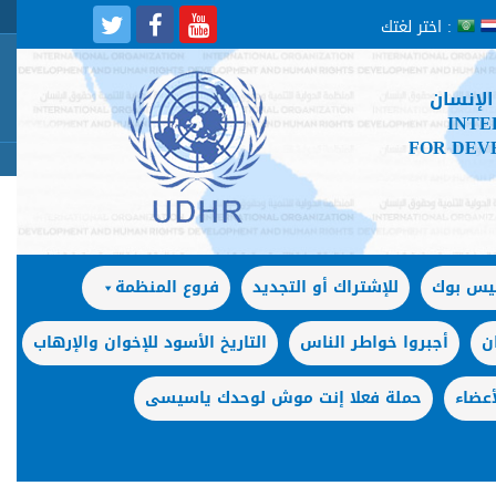
اختر لغتك :
الإنسان
INTE
FOR DEV
فيس بوك
للإشتراك أو التجديد
فروع المنظمة
ن
أجبروا خواطر الناس
التاريخ الأسود للإخوان والإرهاب
عضاء
حملة فعلا إنت موش لوحدك ياسيسى