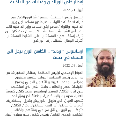
إفطار خاص لنورالدين وقيادات من الداخلية
أبريل 21, 2022
إستقبل رئيس المنظمة السفير / شاهرنورالدين فى
منزله أصدقائه : اللواء / ناصر مندور مساعد أول وزير
الداخلية واللواء / سامح زكى مساعد وزير الداخلية نائب
مدير أمن الشرقية .. بمناسبة شهر رمضان حيث كان فى
شرف إستقبالهم : المستشار . على الشابط المستشار .
أشرف الجمال الأستاذ . رضا أبوراضى
أرسانيوس ” وديد” .. الكاهن الورع يرحل الى
السماء في صمت
أبريل 08, 2022
المركز الإعلامى لرئيس المنظمة يستنكر السفير شاهر
نور الدين رئيس المنظمه الدوليه للتنميه وحقوق
ومجلس الوحده العربيه و التعاون الدولي وجميع
القيادات بمصر والعالم .. حادث الغدر الذي استشهد
علي اثره الكاهن القمص أرسانيوس وديد كاهن كنيسة
العذراء محرم بك بالإسكندرية.. بطعنة غدر وفق أحد
شهود العيان. في طريق الكورنيش بشرق الإسكندرية،
أمام بوابة شاطئ أبو هيف. للشاطئ، وكان الكاهن
متجهًا إلى أتوبيس نقل سياحي رفقتهم. وأضاف
الشاهد: فوجئ الكاهن بتعدي شخص عليه بسلاح أبيض