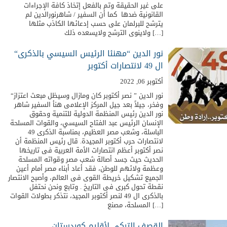
على غير الحقيقة وتم بالفعل إتخاذ كافة الإجراءات
القانونية ضدها كما أن السفير / شاهرنورالدين لم
يترشح للبرلمان على حسب إدعائها الكاذب مثلها
ولاينوى الترشح ولايسعده ذلك […]
“نور الدين “مهنئا الرئيس السيسي بالذكرى
ال 49 لانتصارات أكتوبر
أكتوبر 06, 2022
“نور الدين ” نصر أكتوبر كان ومازال وسيظل مبعث اعتزاز
وفخر، جيلاً بعد جيل المركز الإعلامى هنأ السفير شاهر
نور الدين رئيس المنظمة الدولية للتنمية وحقوق
الإنسان الرئيس عبد الفتاح السيسي، والقوات المسلحة
الباسلة، وشعب مصر العظيم، بمناسبة الذكرى 49
لانتصارات حرب أكتوبر المجيدة. قال رئيس المنظمة أن
نصر أكتوبر أعظم انتصارات الأمة العربية فى تاريخها
الحديث حيث جسد أصالة شعب مصر وقواته المسلحة
وعظمة ولائهم للوطن، فقد أعاد أبناء مصر أمام أعين
الجميع تشكيل خريطة القوى فى العالم، وأصبح الانتصار
نقطة تحول كبرى فى التاريخ . وتابع ونحن نحتفل
بالذكرى ال 49 لنصر أكتوبر المجيد، نتذكر بطولات القوات
المسلحة، مصنع […]
القصف التركي لأقليم كوردستان