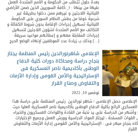
بعدة حلول تتطلب من الحكومة و الأمم المتحدة العمل
عليها من بينها : ١_ كافة السوريين الذين ضمن الأراضي
اللبنانية اللاجئين و غيرهم ممن دخلوا بطريقة غير
شرعية خوفا من بطش النظام السوري على الحكومة
اللبنانية تسهيل إجراءات الإقامة بدون شروط الكفالة و
التكاتف مع الأمم المتحدة لشؤون اللاجئين لتسهيل
إجراءات المقابلة معهم و إعطائهم مواعيد سريعة
وذلك ب زيادة عدد الموظفين لإنهاء الوضع الحرج […]
الإعلامى شاهرنورالدين رئيس المنظمة يجتاز
بنجاح دراسة ومحاكاة دورات كلية الدفاع
الوطنى بأكاديمية ناصر العسكرية فى
الإستراتيجية والأمن القومى وإدارة الأزمات
والتفاوض وصناع القرار
نوفمبر 10, 2022
 الإعلامى حصل الإعلامى / شاهر نورالدين رئيس المنظمة على دراسة هذا
العسكري الرائع بكلية الدفاع الوطنى بأكاديمية ناصر العسكرية العليا حيث
 وأشهر من الدراسة على يد نخبة من القادة واللواءات العسكريون والخبراء
 القوات المسلحة ، ليجتاز المواد الدراسية وورش العمل وجميع الإختبارات
كاه بنجاح مبهر فى : الإستراتيجية والأمن القومى إدارة الأزمات والتفاوض