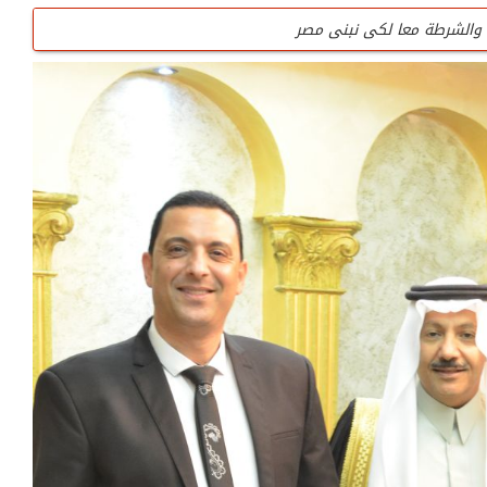
والشرطة معا لكى نبنى مصر
020102040709
 تطوعى وليست وظيفه
ستفسار / 0201020407090
 من الداخل أو الخارج