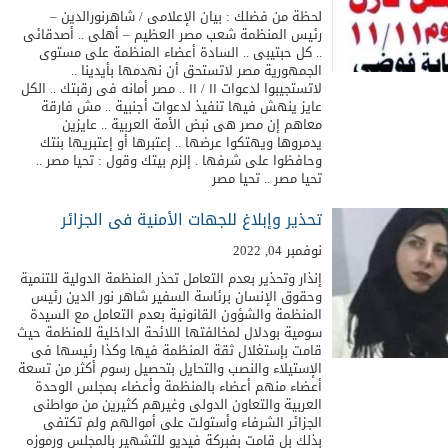
لحظة من فضلك : بيان الإعلامى / شاهرنورالدين –
رئيس المنظمة شعب مصر العظيم – أهلى .. أصدقائى
.. كل حبتيبى .. السادة أعضاء المنظمة على مستوى
الجمهورية مصر لاتستحق أن نهدمها بأيدينا ..
لاتستجيبوا لدعوات ١١ / ١١ .. مصر أمانه فى رقبتك .. الكل
عايز ينهش فيها تنفيذ لدعوات أجنبية .. مش فارقة
معاهم إن مصر هى نبض الأمة العربية .. عايزين
يدمروها ويهتكوا عرضها .. إعتبرها أو إعتبريها بنتك
وحافظوا على شرفها . إلزم بيتك وقول : تحيا مصر ..
تحيا مصر .. تحيا مصر
تحذير وإبلاغ للجهات الأمنية فى الجزائر
نوفمبر 04, 2022
إنذار وتحذير بعدم التعامل تحذر المنظمة الدولية للتنمية
وحقوق الإنسان برئاسة السفير شاهر نور الدين رئيس
المنظمة والشؤون القانونية بعدم التعامل مع السيدة
سومية بودلال لمخالفتها اللائحة الداخلية للمنظمة حيث
قامت بإستغلال ثقة المنظمة فيها وكذا رئيسها فى
الإستيلاء والنصب والتحايل بتحصيل رسوم أكثر من تسعة
أعضاء منهم أعضاء بالمنظمة وأعضاء بمجلس الوحدة
العربية والتعاون الدولى وغيرهم كثيرين من مواطنى
الجزائر الشرفاء وأستولت على أموالهم ولم تكتفى
بذلك بل قامت بفبركة فيديو للتشهير بالمجلس ورموزه