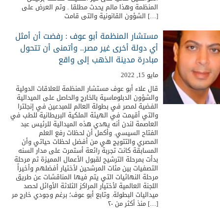
المنظمة وهذا مالم يحدث مطلقا . وتم العرض على
الشؤون القانونية والتى قامت […]
مستشار المنظمة أبو عوف : رفضت أن أمثل
أي دولة أخرى غير مصر.. وأتمنى أن تتحول
مبادرة مدينة الذهب إلى واقع
مايو 15, 2022
قال علاء أبو عوف مستشار المنظمة للعلاقات الدولية
والشؤون الدبلوماسية بالخارج والحاصل على الميدالية
الفضية لمصر في بطولة العالم للمبدعين في إنجلترا
والتي أقيمت في الهيئة الملكية البريطانية للطب في
العاصمة لندن أنه يهدي هذه الميدالية للرئيس عبد
الفتاح السيسي. وأكمل أن لحظات رفع العلم
المصري والتتويج هي من أفضل لحظات حياتي وأن
المسابقة كانت تجربة رائعة أستمرت على مدار السنه
بدأت بمرحلة الترشيح لقبول الأعمال المميزة ثم مرحلة
التصفيات بين مئات المرشحين لأختيار أفضلهم وأخيراً
مرحلة النهائيات التي يتم فيها المناقشات عن طريق
اللجنة العالمية لأختيار المراكز الثلاثة الأوائل لحصد
ميداليات البطولة. وتابع أبو عوف؛ برغم وجودي خارج مر
منذ أكثر من ٢٠ […]