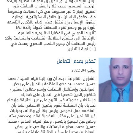
براثن الإرهاب وقال نور الدين إن الدوله المصريه بقياده
الرئيس السيسي نجحت خلال السنوات السابقة في
تحقيق إنجازات غير مسبوقة في كل المجالات وخصوصاً
ملف حقوق الإنسان ، بإنطلاق الاستراتيجية الوطنية
لحقوق الإنسان وإذ نحتفل هذه الايام بالذكرى التاسعه
لثورة يونيو ومصر تقود المنطقة كدولة رائدة لها
تأثيرها الدولي في القضايا الاقليميه والعالميه
بالإضافة الى تحقيق انطلاقة اقتصادية واجتماعية وأكد
رئيس المنظمة أن جموع الشعب المصري رسمت في
ثورة الثلاثين […]
تحذير بعدم التعامل
يونيو 04, 2022
الشؤون القانونية : بعد أن ورد إلينا قيام السيد / محمد
حسين محمد سيد عضو المنظمة بالتحايل على بعض
المواطنين وإستغلال المنظمة وإسم معالى السفير /
شاهرنورالدين شخصيا فى التحايل على ضحاياه
وإستغلال عضويته فى التربح على غير الحقيقة وإيهام
ضحاياه بأن المنظمة تقوم بتعيين الأشخاص علما بأن
المنظمة عمل تطوعى وليس بها أى وظائف بمرتبات
غير القائمين على مكتب العضوية فقط وعددهم سته ..
ومعروفين للجميع بالإسم . ونظرا لقيام المدعو / محمد
حسين محمد بمحاولة الإستيلاء والنصب على بعض
المواطنين مدعيا على غير الحقيقة علاقته برئيس