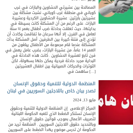
المصالحة بين عشيرتي الحشاوين والبازات في غرب
كوباني في منطقة غرب كوباني، نشبت مشكلة بين
عشيرتين بارزتين: عشيرة الحشاوين الكردية وعشيرة
البازات. على الرغم من أن المشكلة كانت بسيطة في
بدايتها، حيث تعلقت بحادثة ضرب أطفال بعمر ١٤ سنة
لعامل في الفرن، إلا أنها سرعان ما تفاقمت وكادت أن
تؤدي إلى فتنة كبيرة بين الطرفين. أصل المشكلة بدأت
المشكلة عندما قام مجموعة من الأطفال يبلغون من
العمر 14 عاماً، من عشيرة البازات، بضرب عامل يعمل في
فرن تابع لعشيرة الحشاوين . كانت هذه الحادثة في
البداية مجرد حادثة فردية يمكن حلها بسهولة، لكن
التوترات والحركات الصبيانية بين اطفال العشيرتين
ساهمت في […]
المنظمة الدولية للتنمية وحقوق الإنسان
تصدر بيان خاص باللاجئين السوريين في لبنان
مايو 13, 2024
المركز الإعلامى إن المنظمة الدولية للتنمية وحقوق
الإنسان تستنكر الضغط الذي تلعبه الحكومة اللبنانية
لتصريف الأعمال بموجب قوانين حقوق الإنسان
وبالتحديد حقوق اللاجئين السوريين . المنظمة تريد من
الحكومة ان تدرس موضوع يهدأ الضغط على السوريين