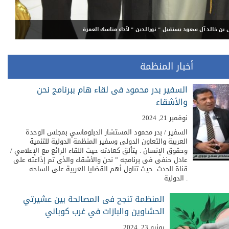
 يجتاز بنجاح دراسة ومحاكاة دورات كلية الدفاع الوطنى بأكاديمية ناصر العسكرية فى
جية والأمن القومى وإدارة الأزمات والتفاوض وصناع القرار
أخبار المنظمة
السفير بدر محمود فى لقاء هام ببرنامج نحن
والأشقاء
نوفمبر 21, 2024
السفير / بدر محمود المستشار الدبلوماسي بمجلس الوحدة
العربية والتعاون الدولى وسفير المنظمة الدولية للتنمية
وحقوق الإنسان . يتألق كعادته حيث اللقاء الرائع مع الإعلامي /
عادل حنفى فى برنامجه ” نحن والأشقاء والذى تم إذاعته على
قناة الحدث حيث تناول أهم القضايا العربية على الساحه
الدولية .
المنظمة تنجح فى المصالحة بين عشيرتي
الحشاوين والبازات في غرب كوباني
يونيو 23, 2024