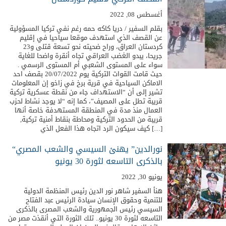
أغسطس 08, 2022
بقلم السفير / دريا كاكه حمه رغم نفي تركيا المسؤولية
عن القصف الذي استهدف موقعا سياحيا في إقليم
كردستان العراق، وراح ضحيته نحو تسعة قتلى و23
جريحا، يبدو الغضب العراقي تجاه أنقرة واضحا للغاية
سواء على المستوى الشعبي أم المستوى الرسمي .
حيث قامت القوات التركية يوم 20/07/2022 بقصف احد
الاماكن السياحية في قرية برخ في زاخو إن المعلومات
تشير إلى أن “الاستهداف جاء من نقطة عسكرية تركية
قريبة تطل على المصيف”، كما إنه “لا يوجد نشاط لحزب
العمال منذ مدة في المنطقة المستهدفة خاصة أنها
قريبة من الحدود التركية ومحاطة بنقاط أمنية تركية,
كيف سيكون الرد اتجاه هذا الفعل الذي […]
“نورالدين” يهنئ السيسي والشعب المصري
بالذكرى التاسعه لثورة 30 يونيو
يونيو 30, 2022
هنأ السفير شاهر نور الدين رئيس المنظمة الدولية
للتنمية وحقوق الإنسان سيادة الرئيس عبد الفتاح
السيسي رئيس الجمهورية والشعب المصرى بالذكرى
التاسعه لثورة 30 يونيو.. تلك الثورة التي أنقذت مصر من