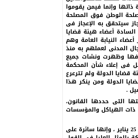
 ذاتها وإنما فيمن يقوموا
مصلحة الوطن فوق المصلحة
جاز سيتحقق به الإعجاز فى
السادة أعضاء هيئة قضايا
 أعضاء النيابة العامة وهم
جال المدنى لعملهم به منذ
وفها وظهرت ونشات جميع
ل فى إعلاء شأن المحكمة
 قضايا الدولة ولم تترعرع
ايا الدولة ومن ينكر هذا
يل .
تها التى حددها القانون،
ثة ذات الهياكل والمؤسسات
التفاعل الإيجابى مع المتغيرات المتلاحقة بعد ثورة 25 يناير ، وإنها سائرة على
 بالمثل العليا في القول