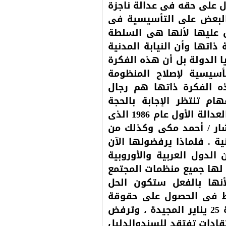
ل على حقه فى عدالة ناجزة
 البعض على التأسيسية فى
س عليها لأنها هى السلطة
اتها وأن النيابة المدنية
 الدولة بل أن هذه الفكرة
أسيسية لإصلاح المنظومة
 الفكرة ذاتها هم رجال
م تنتظر الإجابة بالحجة
والسند القانونى ؟ ! لأنه من ضمن توصيات مؤتمر العدالة الأول عام 1986 الذى
شار / أحمد مكى وكذلك من
ة . فلماذا يرفضونها الآن
لدول العربية والأوروبية
ن لها جميع منظمات المجتمع
لأنها بالفعل ستكون الحل
يط فى الحصول على حقوقة
بصورة سريعة وهذا من أهم أهداف ومطالب ثورة 25 يناير المجيدة ، وترفض
تقادات تفتقد للسندوالدليل