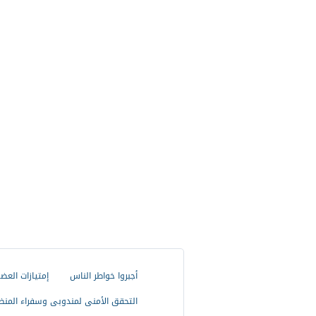
أجبروا خواطر الناس
إمتيازات العض
التحقق الأمنى لمندوبى وسفراء المنظ