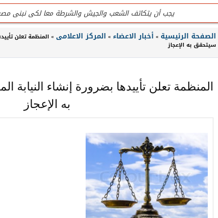
يجب أن يتكاتف الشعب والجيش والشرطة معا لكى نبنى مصر
للتواصل تليفون المنظمة الرئيسى / 0201020407090
الصفحة الرئيسية
أخبار الاعضاء
المركز الاعلامى
»
»
» المنظمة تعلن تأييدها
سيتحقق به الإعجاز
جميع لجان المنظمة عمل تطوعى وليست وظيفه
تليفون / واتس المنظمة الرئيسى للتواصل والإستفسار / 0201020407090
المنظمة تعلن تأييدها بضرورة إنشاء النيابة الم
المنظمة لاتقبل أى تمويل من الداخل أو الخارج
به الإعجاز