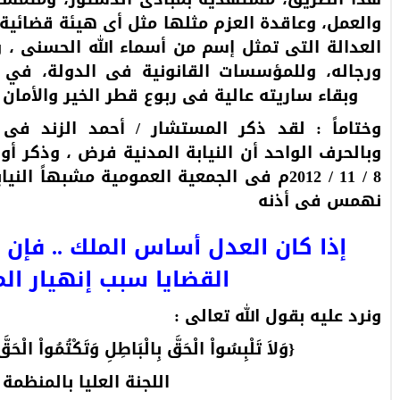
والعمل، وعاقدة العزم مثلها مثل أى هيئة قضائية 
العدالة التى تمثل إسم من أسماء الله الحسنى ، 
ورجاله، وللمؤسسات القانونية فى الدولة، في 
وبقاء ساريته عالية فى ربوع قطر الخير والأمان 
وختاماً : لقد ذكر المستشار / أحمد الزند فى ح
وبالحرف الواحد أن النيابة المدنية فرض ، وذكر 
8 / 11 / 2012م فى الجمعية العمومية مشبهاً ا
نهمس فى أذنه
إذا كان العدل أساس الملك .. فإن
القضايا سبب إنهيار الم
ونرد عليه بقول الله تعالى :
{وَلاَ تَلْبِسُواْ الْحَقَّ بِالْبَاطِلِ وَتَكْتُمُواْ الْحَقّ
اللجنة العليا بالمنظمة