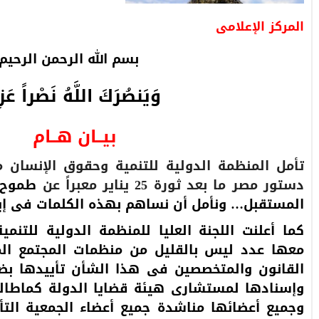
المركز الإعلامى
بسم الله الرحمن الرحيم
وَيَنصُرَكَ اللَّهُ نَصْراً عَزِ
بيــان هــام
تأمل المنظمة الدولية للتنمية وحقوق الإنسان م
دستور مصر ما بعد ثورة 25 يناير معبراً عن
طموح 
المستقبل… ونأمل أن نساهم بهذه الكلمات فى إي
كما أعلنت اللجنة العليا للمنظمة الدولية للتنمي
معها عدد ليس بالقليل من منظمات المجتمع الم
القانون والمتخصصين فى هذا الشأن تأييدها بضرو
وإسنادها لمستشارى هيئة قضايا الدولة كماطال
وجميع أعضائها مناشدة جميع أعضاء الجمعية ال