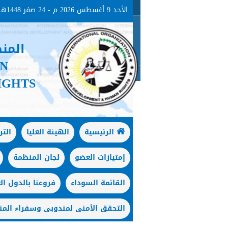
الأحد 9 أغسطس 2026 م - 24 صفر 1448هـ
المن
ON
IGHTS
الرئيسية
الهيئة العليا
الت
إمتيازات العضو
لجان المنظمة
القائمة السوداء
فروعنا بالدول الع
التحقق الأمنى لمندوبى وسفراء المن