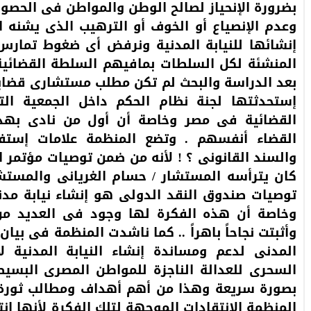
بضرورة الإنحياز لصالح الوطن والمواطن فى الحصو
وعدم الإنصياع أو الخوف أو الترهيب الذى يشنه
إنشائها للنيابة المدنية ونرفض أى ضغوط تمار
المنشئة لكل السلطات بمافيهم السلطة القضائية ذ
بعد الدراسة والبحث لم تكن مطلب مستشارى قضايا
إستحدثتها لجنة نظام الحكم داخل الجمعية الت
القضائية فى مصر وخاصة أن أول من نادى بهذه
القضاء أنفسهم . وتضع المنظمة علامات إستفها
كان يترأسه المستشار / حسام الغريانى والمست
توصيات صندوق النقد الدولى هو إنشاء نيابة مدني
وخاصة أن هذه الفكرة لها وجود فى العديد من ا
وأثبتت نجاحاً باهراً .. كما ناشدت المنظمة فى بيا
المدنى لدعم ومساندة إنشاء النيابة المدنية 
السحرى للعدالة الناجزة للمواطن المصرى البس
المنظمة الإنتقادات الموجهة لتلك الفكرة لأنها إن