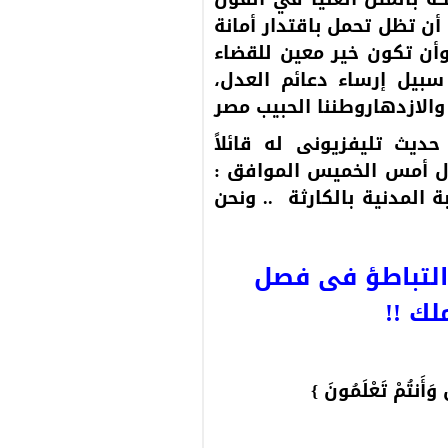
أن تظل تحمل باقتدار أمانة
وأن تكون خير معين للقضاء
سبيل إرساء دعائم العدل،
والازدهاروطننا الحبيب مصر
ديث تليفزيونى له قائلاً
أول أمس الخميس الموافق :
لنيابة المدنية بالكارثة .. ونحن
 التباطؤ فى فصل
لك !!
َ وَأَنتُمْ تَعْلَمُونَ }