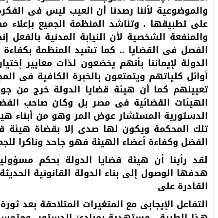
والموضوعية لأننا رصدنا أن العيب ليس فى الفكرة
على تطبيقها ، وتناشد المنظمة الجميع بإعلاء 
والمنفعة الشخصية لأن النيابة المدنية بالفعل إن
الفصل فى القضايا .. كما تشيد المنظمة بكفاءة 
الدولة لإيماننا بأنهم يخضعون لذات معايير إختيار
أوائل كلياتهم ويتمتعون بالخبرة الكافية فى الم
تعيينهم كما أن هيئة قضايا الدولة خرج من ج
الهيئات القضائية فى مصر بل وكان صاحب الفض
الدستورية المستشار عوض المر وهو من أبناء هيئة
تلك المحكمة ويكون لها صدى إلا بقضاة هيئة قض
الفضل وكفاءة أعضاء الهيئة فهو جاحد وناكرا للجم
لقد رأينا أن هيئة قضايا الدولة بحكم مسؤولي
هدفها الوصول إلى بناء الدولة القانونية الحدي
القادرة على
هذا الطريق، مستهدية بمبادئ الدستور، ومتمسكة