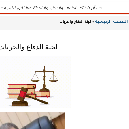
يجب أن يتكاتف الشعب والجيش والشرطة معا لكى نبنى مصر
للتواصل تليفون المنظمة الرئيسى / 0201020407090
الصفحة الرئيسية
» لجنة الدفاع والحريات
جميع لجان المنظمة عمل تطوعى وليست وظيفه
تليفون / واتس المنظمة الرئيسى للتواصل والإستفسار / 0201020407090
لجنة الدفاع والحريات
المنظمة لاتقبل أى تمويل من الداخل أو الخارج