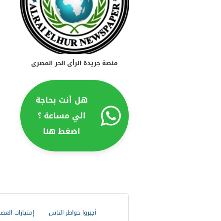
منصة جريدة الرأى الحر المصرى
هل أنت بحاجة
الي مساعة ؟
اضغط هنا
أجبروا خواطر الناس
إمتيازات العض