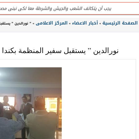
يجب أن يتكاتف الشعب والجيش والشرطة معا لكى نبنى مصر
للتواصل تليفون المنظمة الرئيسى / 0201020407090
الصفحة الرئيسية
أخبار الاعضاء
المركز الاعلامى
»
»
» ” نورالدين ” يستقبل
جميع لجان المنظمة عمل تطوعى وليست وظيفه
تليفون / واتس المنظمة الرئيسى للتواصل والإستفسار / 0201020407090
” نورالدين ” يستقبل سفير المنظمة بكندا 
المنظمة لاتقبل أى تمويل من الداخل أو الخارج