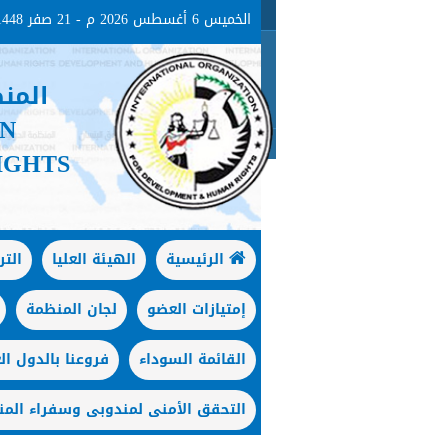
الخميس 6 أغسطس 2026 م - 21 صفر 1448هـ
المن
ON
IGHTS
الرئيسية
الهيئة العليا
الت
إمتيازات العضو
لجان المنظمة
القائمة السوداء
فروعنا بالدول الع
التحقق الأمنى لمندوبى وسفراء المن