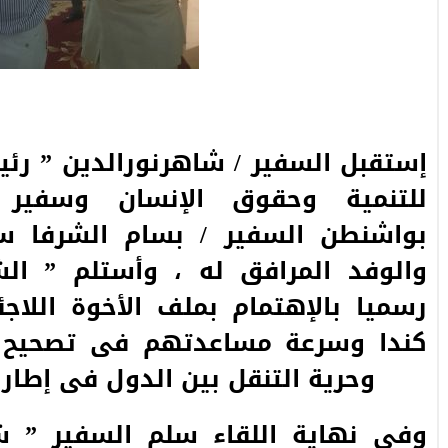
إستقبل السفير / شاهرنورالدين ” رئ
للتنمية وحقوق الإنسان وسفير ا
بواشنطن السفير / بسام الشرفا سف
والوفد المرافق له ، وأستلم ” الش
رسميا بالإهتمام بملف الأخوة اللاج
كندا وسرعة مساعدتهم فى تصحيح أ
وحرية التنقل بين الدول فى إطار 
وفى نهاية اللقاء سلم السفير ” شا