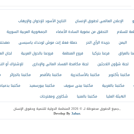
و
الإعلان العالمى لحقوق الإنسان
التاريخ الأسود للإخوان والإرهاب
مة للسلام
التحقق من عضوية السادة الأعضاء
الجمهورية العربية السورية
اليمن
جريدة الرأي الحر
حملة فعلا إنت موش لوحدك ياسيسى
صفحتنا
نا بالعراق
فرعنا بتركيا
فروع المنظمة
فروعنا بالدول العربية
لجان ال
لجنة شؤون اللاجئين
لجنة مكافحة الفساد المالى والإدارى
للإشتراك أو الت
مكتبنا بأكتوبر
مكتبنا بالأسكندرية
مكتبنا بالأقصر
مكتبنا بالجزائر
م
مكتبنا بالغربية
مكتبنا ببنى سويف
مكتبنا ببورسعيد
مكتبنا بدمياط
الهيئة العليا
مكتبنا بالمنيا
شكاوى ومقترحات
جميع الحقوق محفوظة لــ © 2026 المنظمة الدولية للتنمية وحقوق الإنسان.,
Develop By
3abar
.