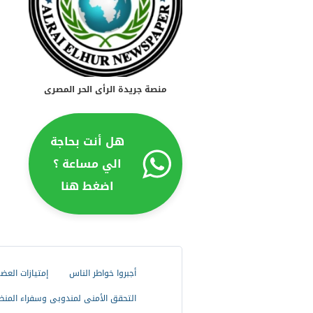
منصة جريدة الرأى الحر المصرى
هل أنت بحاجة
الي مساعة ؟
اضغط هنا
أجبروا خواطر الناس
إمتيازات العض
التحقق الأمنى لمندوبى وسفراء المنظ