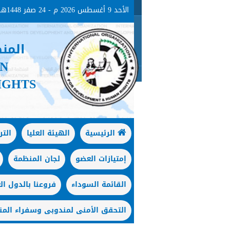
الأحد 9 أغسطس 2026 م - 24 صفر 1448هـ
المن
ON
IGHTS
الرئيسية
الهيئة العليا
الت
إمتيازات العضو
لجان المنظمة
القائمة السوداء
فروعنا بالدول الع
التحقق الأمنى لمندوبى وسفراء المن