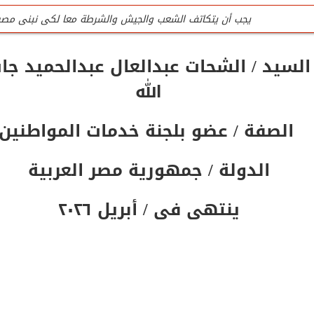
يجب أن يتكاتف الشعب والجيش والشرطة معا لكى نبنى مصر
للتواصل تليفون المنظمة الرئيسى / 0201020407090
السيد / الشحات عبدالعال عبدالحميد جا
جميع لجان المنظمة عمل تطوعى وليست وظيفه
الله
تليفون / واتس المنظمة الرئيسى للتواصل والإستفسار / 0201020407090
الصفة / عضو بلجنة خدمات المواطنين
المنظمة لاتقبل أى تمويل من الداخل أو الخارج
الدولة / جمهورية مصر العربية
ينتهى فى / أبريل ٢٠٢٦