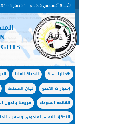
الأحد 9 أغسطس 2026 م - 24 صفر 1448هـ
المن
ON
IGHTS
الرئيسية
الهيئة العليا
الت
إمتيازات العضو
لجان المنظمة
القائمة السوداء
فروعنا بالدول الع
التحقق الأمنى لمندوبى وسفراء المن