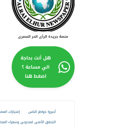
منصة جريدة الرأى الحر المصرى
هل أنت بحاجة
الي مساعة ؟
اضغط هنا
أجبروا خواطر الناس
إمتيازات العض
التحقق الأمنى لمندوبى وسفراء المنظ