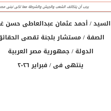
يجب أن يتكاتف الشعب والجيش والشرطة معا لكى نبنى مصر
للتواصل تليفون المنظمة الرئيسى / 0201020407090
السيد / أحمد عثمان عبدالعاطى حسن غل
جميع لجان المنظمة عمل تطوعى وليست وظيفه
الصفة / مستشار بلجنة تقصى الحقائق
تليفون / واتس المنظمة الرئيسى للتواصل والإستفسار / 0201020407090
المنظمة لاتقبل أى تمويل من الداخل أو الخارج
الدولة / جمهورية مصر العربية
ينتهى فى / فبراير ٢٠٢٦