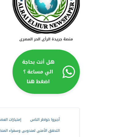
منصة جريدة الرأى الحر المصرى
هل أنت بحاجة
الي مساعة ؟
اضغط هنا
أجبروا خواطر الناس
إمتيازات العض
التحقق الأمنى لمندوبى وسفراء المنظ