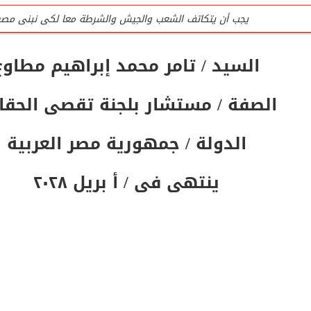
يجب أن يتكاتف الشعب والجيش والشرطة معا لكى نبنى مصر
للتواصل تليفون المنظمة الرئيسى / 0201020407090
السيد / تامر محمد إبراهيم مطاوع
جميع لجان المنظمة عمل تطوعى وليست وظيفه
الصفة / مستشار بلجنة تقصى الحقا
تليفون / واتس المنظمة الرئيسى للتواصل والإستفسار / 0201020407090
المنظمة لاتقبل أى تمويل من الداخل أو الخارج
الدولة / جمهورية مصر العربية
ينتهى فى / أ بريل ٢٠٢٨