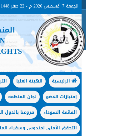
الجمعة 7 أغسطس 2026 م - 22 صفر 1448هـ
المن
ON
IGHTS
الرئيسية
الهيئة العليا
الت
إمتيازات العضو
لجان المنظمة
القائمة السوداء
فروعنا بالدول الع
التحقق الأمنى لمندوبى وسفراء المن