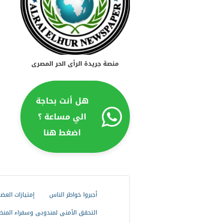
منصة جريدة الرأى الحر المصرى
هل أنت بحاجة
الي مساعة ؟
اضغط هنا
أجبروا خواطر الناس
إمتيازات العض
التحقق الأمنى لمندوبى وسفراء المنظ