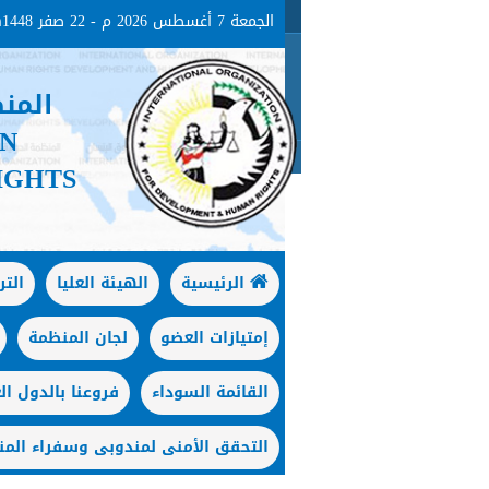
الجمعة 7 أغسطس 2026 م - 22 صفر 1448هـ
المن
ON
IGHTS
الرئيسية
الهيئة العليا
الت
إمتيازات العضو
لجان المنظمة
القائمة السوداء
فروعنا بالدول الع
التحقق الأمنى لمندوبى وسفراء المن