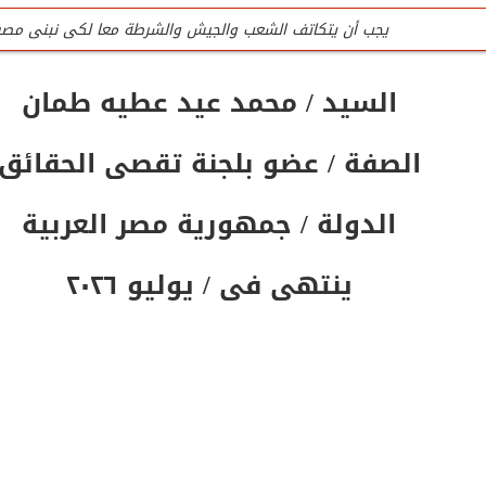
يجب أن يتكاتف الشعب والجيش والشرطة معا لكى نبنى مصر
للتواصل تليفون المنظمة الرئيسى / 0201020407090
السيد / محمد عيد عطيه طمان
جميع لجان المنظمة عمل تطوعى وليست وظيفه
الصفة / عضو بلجنة تقصى الحقائق
تليفون / واتس المنظمة الرئيسى للتواصل والإستفسار / 0201020407090
المنظمة لاتقبل أى تمويل من الداخل أو الخارج
الدولة / جمهورية مصر العربية
ينتهى فى / يوليو ٢٠٢٦