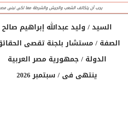
يجب أن يتكاتف الشعب والجيش والشرطة معا لكى نبنى مصر
للتواصل تليفون المنظمة الرئيسى / 0201020407090
السيد / وليد عبدالله إبراهيم صالح
جميع لجان المنظمة عمل تطوعى وليست وظيفه
الصفة / مستشار بلجنة تقصى الحقائ
تليفون / واتس المنظمة الرئيسى للتواصل والإستفسار / 0201020407090
المنظمة لاتقبل أى تمويل من الداخل أو الخارج
الدولة / جمهورية مصر العربية
ينتهى فى / سبتمبر 2026