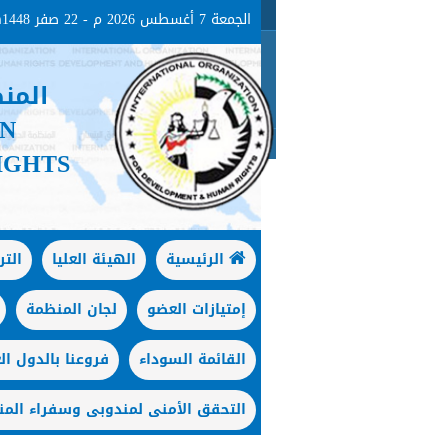
الجمعة 7 أغسطس 2026 م - 22 صفر 1448هـ
المن
ON
IGHTS
الرئيسية
الهيئة العليا
الت
إمتيازات العضو
لجان المنظمة
القائمة السوداء
فروعنا بالدول الع
التحقق الأمنى لمندوبى وسفراء المن