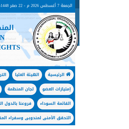
الجمعة 7 أغسطس 2026 م - 22 صفر 1448هـ
المن
ON
IGHTS
الرئيسية
الهيئة العليا
الت
إمتيازات العضو
لجان المنظمة
القائمة السوداء
فروعنا بالدول الع
التحقق الأمنى لمندوبى وسفراء المن