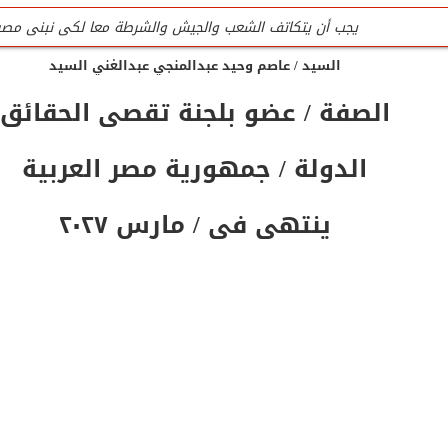
يجب أن يتكاتف الشعب والجيش والشرطة معا لكى نبنى مصر
السيد / عاصم وحيد عبدالمنجي عبدالغني السيد
للتواصل تليفون المنظمة الرئيسى / 0201020407090
الصفة / عضو بلجنة تقصى الحقائق
جميع لجان المنظمة عمل تطوعى وليست وظيفه
تليفون / واتس المنظمة الرئيسى للتواصل والإستفسار / 0201020407090
الدولة / جمهورية مصر العربية
المنظمة لاتقبل أى تمويل من الداخل أو الخارج
ينتهى فى / مارس ٢٠٢٧