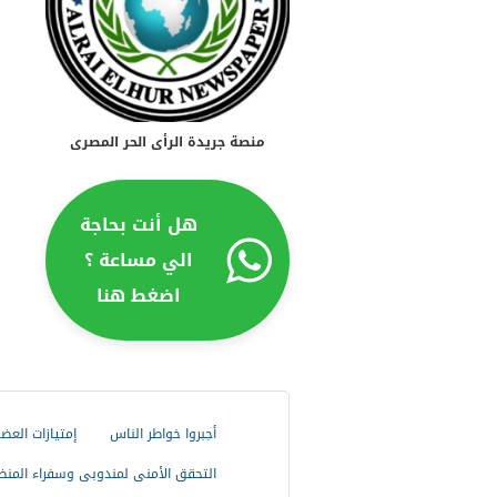
منصة جريدة الرأى الحر المصرى
هل أنت بحاجة
الي مساعة ؟
اضغط هنا
أجبروا خواطر الناس
إمتيازات العض
التحقق الأمنى لمندوبى وسفراء المنظ