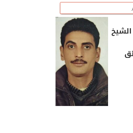
الشيخ
ئق