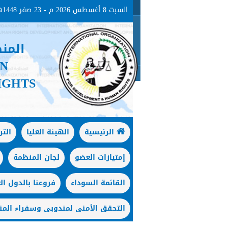
السبت 8 أغسطس 2026 م - 23 صفر 1448هـ
المن
ON
IGHTS
الرئيسية
الهيئة العليا
الت
إمتيازات العضو
لجان المنظمة
القائمة السوداء
فروعنا بالدول الع
التحقق الأمنى لمندوبى وسفراء المن