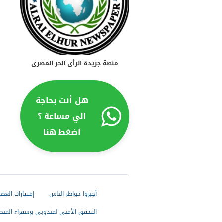
منصة جريدة الرأى الحر المصرى
هل أنت بحاجة
الي مساعة ؟
اضغط هنا
أجبروا خواطر الناس
إمتيازات العض
التحقق الأمنى لمندوبى وسفراء المنظ