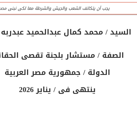
يجب أن يتكاتف الشعب والجيش والشرطة معا لكى نبنى مصر
للتواصل تليفون المنظمة الرئيسى / 0201020407090
السيد / محمد كمال عبدالحميد عبدربه 
جميع لجان المنظمة عمل تطوعى وليست وظيفه
تليفون / واتس المنظمة الرئيسى للتواصل والإستفسار / 0201020407090
الصفة / مستشار بلجنة تقصى الحقا
المنظمة لاتقبل أى تمويل من الداخل أو الخارج
الدولة / جمهورية مصر العربية
ينتهى فى / يناير 2026