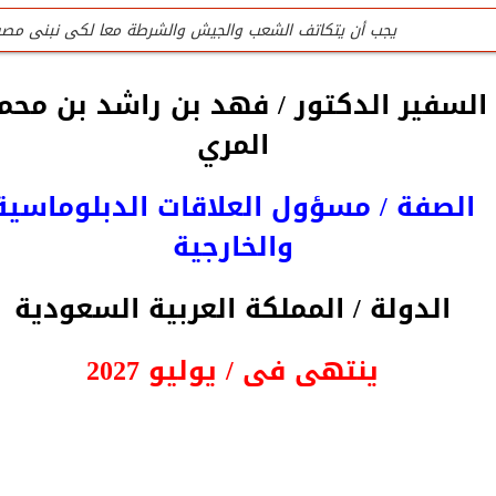
يجب أن يتكاتف الشعب والجيش والشرطة معا لكى نبنى مصر
للتواصل تليفون المنظمة الرئيسى / 0201020407090
السفير الدكتور / فهد بن راشد بن محم
جميع لجان المنظمة عمل تطوعى وليست وظيفه
المري
تليفون / واتس المنظمة الرئيسى للتواصل والإستفسار / 0201020407090
الصفة / مسؤول العلاقات الدبلوماسية
المنظمة لاتقبل أى تمويل من الداخل أو الخارج
والخارجية
الدولة / المملكة العربية السعودية
ينتهى فى / يوليو 2027