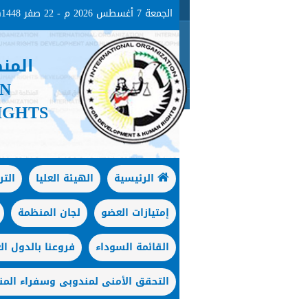
الجمعة 7 أغسطس 2026 م - 22 صفر 1448هـ
المن
ON
IGHTS
الرئيسية
الهيئة العليا
الت
إمتيازات العضو
لجان المنظمة
القائمة السوداء
فروعنا بالدول الع
التحقق الأمنى لمندوبى وسفراء المن