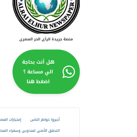
منصة جريدة الرأى الحر المصرى
هل أنت بحاجة
الي مساعة ؟
اضغط هنا
أجبروا خواطر الناس
إمتيازات العض
التحقق الأمنى لمندوبى وسفراء المنظ