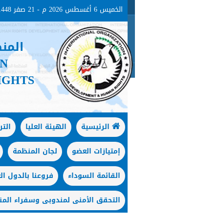
الخميس 6 أغسطس 2026 م - 21 صفر 1448هـ
المن
ON
IGHTS
الرئيسية
الهيئة العليا
الت
إمتيازات العضو
لجان المنظمة
القائمة السوداء
فروعنا بالدول الع
التحقق الأمنى لمندوبى وسفراء المن