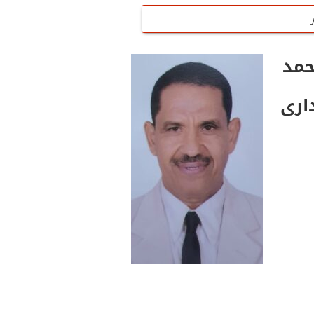
حمد
ارى