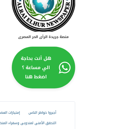
منصة جريدة الرأى الحر المصرى
هل أنت بحاجة
الي مساعة ؟
اضغط هنا
أجبروا خواطر الناس
إمتيازات العض
التحقق الأمنى لمندوبى وسفراء المنظ