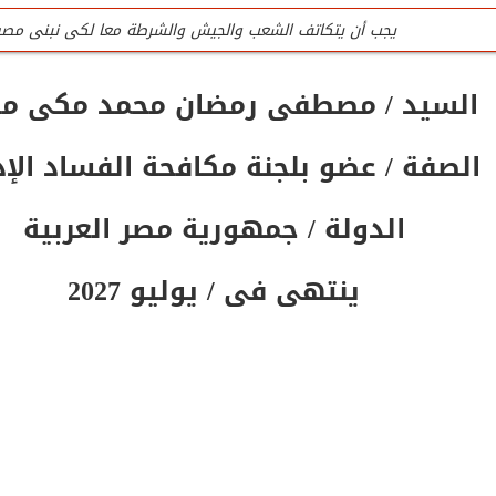
يجب أن يتكاتف الشعب والجيش والشرطة معا لكى نبنى مصر
للتواصل تليفون المنظمة الرئيسى / 0201020407090
السيد / مصطفى رمضان محمد مكى م
جميع لجان المنظمة عمل تطوعى وليست وظيفه
الصفة / عضو بلجنة مكافحة الفساد الإد
تليفون / واتس المنظمة الرئيسى للتواصل والإستفسار / 0201020407090
المنظمة لاتقبل أى تمويل من الداخل أو الخارج
الدولة / جمهورية مصر العربية
ينتهى فى / يوليو 2027