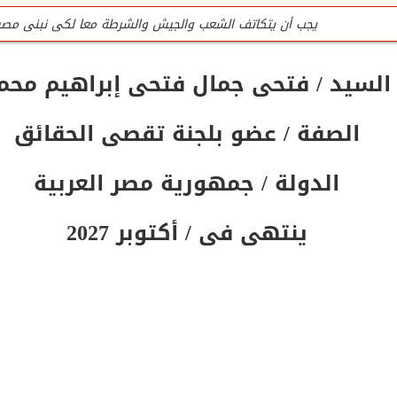
يجب أن يتكاتف الشعب والجيش والشرطة معا لكى نبنى مصر
للتواصل تليفون المنظمة الرئيسى / 0201020407090
السيد / فتحى جمال فتحى إبراهيم محم
جميع لجان المنظمة عمل تطوعى وليست وظيفه
الصفة / عضو بلجنة تقصى الحقائق
تليفون / واتس المنظمة الرئيسى للتواصل والإستفسار / 0201020407090
المنظمة لاتقبل أى تمويل من الداخل أو الخارج
الدولة / جمهورية مصر العربية
ينتهى فى / أكتوبر 2027