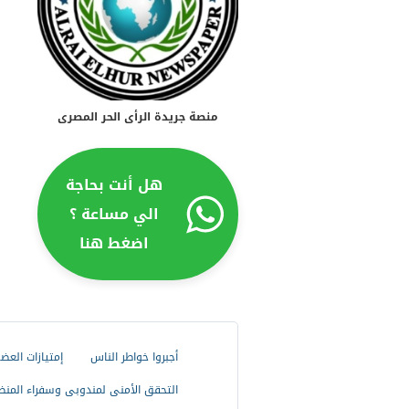
منصة جريدة الرأى الحر المصرى
هل أنت بحاجة
الي مساعة ؟
اضغط هنا
أجبروا خواطر الناس
إمتيازات العض
التحقق الأمنى لمندوبى وسفراء المنظ