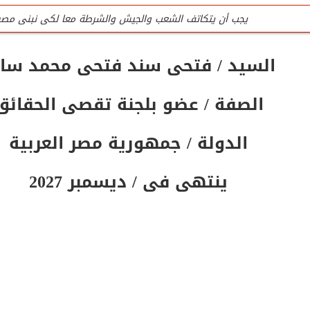
يجب أن يتكاتف الشعب والجيش والشرطة معا لكى نبنى مصر
للتواصل تليفون المنظمة الرئيسى / 0201020407090
السيد / فتحى سند فتحى محمد سال
جميع لجان المنظمة عمل تطوعى وليست وظيفه
الصفة / عضو بلجنة تقصى الحقائق
تليفون / واتس المنظمة الرئيسى للتواصل والإستفسار / 0201020407090
المنظمة لاتقبل أى تمويل من الداخل أو الخارج
الدولة / جمهورية مصر العربية
ينتهى فى / ديسمبر 2027