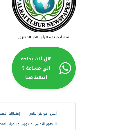
منصة جريدة الرأى الحر المصرى
هل أنت بحاجة
الي مساعة ؟
اضغط هنا
أجبروا خواطر الناس
إمتيازات العض
التحقق الأمنى لمندوبى وسفراء المنظ