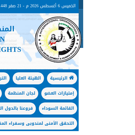
الخميس 6 أغسطس 2026 م - 21 صفر 1448هـ
المن
ON
IGHTS
الرئيسية
الهيئة العليا
الت
إمتيازات العضو
لجان المنظمة
القائمة السوداء
فروعنا بالدول الع
التحقق الأمنى لمندوبى وسفراء المن